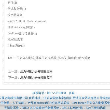
医疗(2)
测试和测量(1)
按产品分列
- 苏州长显 http://bitbrain.website
动物Strideway系统(1)
flexiforce测力传感器(1)
Hoof系统(1)
I-Scan系统(1)
TAG：压力分布测试_薄膜压力传感器_肌电仪_脑电仪_动作捕捉
上一篇：
压力和压力分布测量应用
下一篇：
压力和压力分布测量应用
联系电话：0512-51910068 传真：
显光电科技有限公司 联系地址：江苏省常熟市常熟沿江经济开发区四海路11号常熟科
工智能， 产品有 tekscan压力分布测试系统，SPI Tactilus压力分布测量系统，Qua
光清洗系统，NIEO LCD多轴光学测量系统，J&C LED积分球，Faro三维扫描仪