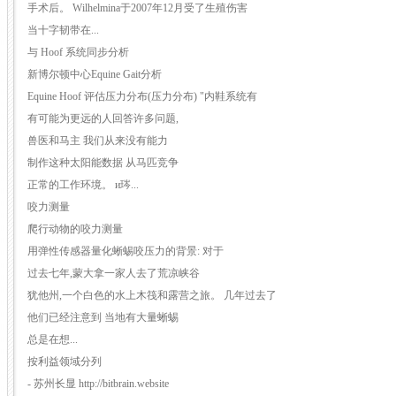
手术后。 Wilhelmina于2007年12月受了生殖伤害
当十字韧带在...
与 Hoof 系统同步分析
新博尔顿中心Equine Gait分析
Equine Hoof 评估压力分布(压力分布) "内鞋系统有
有可能为更远的人回答许多问题,
兽医和马主 我们从来没有能力
制作这种太阳能数据 从马匹竞争
正常的工作环境。 и琌...
咬力测量
爬行动物的咬力测量
用弹性传感器量化蜥蜴咬压力的背景: 对于
过去七年,蒙大拿一家人去了荒凉峡谷
犹他州,一个白色的水上木筏和露营之旅。 几年过去了
他们已经注意到 当地有大量蜥蜴
总是在想...
按利益领域分列
- 苏州长显 http://bitbrain.website