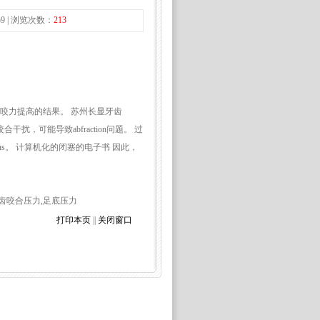
59 | 浏览次数：
213
咬力提高的结果。 苏州长显牙齿
干扰，可能导致abfraction问题。 过
ns。 计算机化的闭塞的电子书 因此，
分布,牙齿咬合压力,足底压力
打印本页
||
关闭窗口