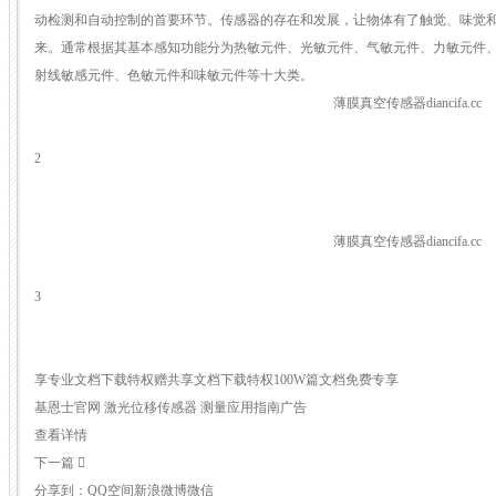
动检测和自动控制的首要环节。传感器的存在和发展，让物体有了触觉、味觉
来。通常根据其基本感知功能分为热敏元件、光敏元件、气敏元件、力敏元件
射线敏感元件、色敏元件和味敏元件等十大类。
薄膜真空传感器diancifa.cc
2
薄膜真空传感器diancifa.cc
3
享专业文档下载特权赠共享文档下载特权100W篇文档免费专享
基恩士官网 激光位移传感器 测量应用指南广告
查看详情
下一篇 
分享到：QQ空间新浪微博微信