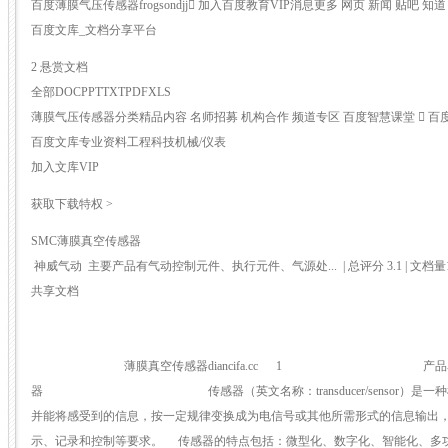
百度薄膜气压传感器frogsondjj 加入百度教育VIP消息更多 网页 新闻 贴吧 知道 
百度文库_文档分享平台
2 悬赏文档
全部DOCPPTTXTPDFXLS
薄膜气压传感器分类精品内容 名师招募 机构合作 频道专区 百度智慧课堂  百
百度文库专业资料工程科技机械/仪表
加入文库VIP
获取下载特权 >
SMC薄膜真空传感器
神威气动 主要产品有气动控制元件、执行元件、气源处... | 总评分 3.1 | 文档量14087
共享文档
薄膜真空传感器diancifa.cc 1 产品名称：
器 传感器（英文名称：transducer/sensor）是一种
并能将感受到的信息，按一定规律变换成为电信号或其他所需形式的信息输出
示、记录和控制等要求。 传感器的特点包括：微型化、数字化、智能化、多